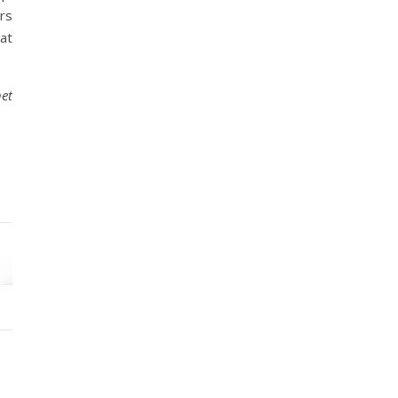
rs
at
het