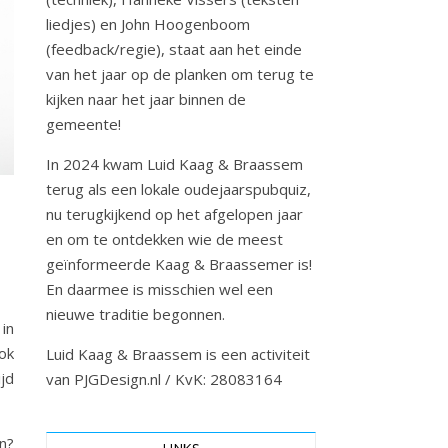
liedjes) en John Hoogenboom
(feedback/regie), staat aan het einde
van het jaar op de planken om terug te
kijken naar het jaar binnen de
gemeente!
In 2024 kwam Luid Kaag & Braassem
terug als een lokale oudejaarspubquiz,
nu terugkijkend op het afgelopen jaar
en om te ontdekken wie de meest
geïnformeerde Kaag & Braassemer is!
En daarmee is misschien wel een
nieuwe traditie begonnen.
 in
ok
Luid Kaag & Braassem is een activiteit
jd
van PJGDesign.nl / KvK: 28083164
en?