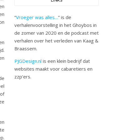
LINKS
en
en
“
Vroeger was alles…
” is de
on
verhalenvoorstelling in het Ghoybos in
de zomer van 2020 en de podcast met
verhalen over het verleden van Kaag &
en
Braassem.
d.
en
PJGDesign.nl
is een klein bedrijf dat
websites maakt voor cabaretiers en
zzp’ers.
de
el
of
ze
en
te
p.