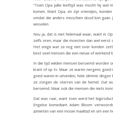
“Toen Opa jullie leeftijd was mocht hij wel 
komen. Want Opa, en zijn vriendjes, konden
omdat die anders misschien dood kon gaan. 
wisselen.
Nou ja, dat is niet helemaal waar, want in O
zelfs oren, maar die moesten dan wel eerst o
Het enige wat ze nog niet over konden zet
best veel mensen die een nieuw of werkend b
In die tijd wilden mensen beroemd worden om
krant of op tv. Maar ze waren nergens goe
goed waren in uitvinden, hele slimme dingen
ze zongen de sterren van de hemel. Dat wa
beroemd. Maar ook die mensen die niets kon
Dat was raar, want toen werd het bijproduct
Engelse komediant Adam Bloom verwoordd
genieten van een mooie maaltijd en om een he