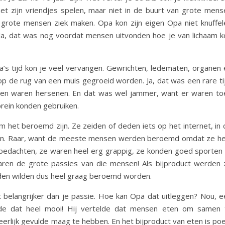
met zijn vriendjes spelen, maar niet in de buurt van grote mens
 grote mensen ziek maken. Opa kon zijn eigen Opa niet knuffel
Ja, dat was nog voordat mensen uitvonden hoe je van lichaam k
pa’s tijd kon je veel vervangen. Gewrichten, ledematen, organen 
p de rug van een muis gegroeid worden. Ja, dat was een rare tij
ten waren hersenen. En dat was wel jammer, want er waren to
rein konden gebruiken.
 het beroemd zijn. Ze zeiden of deden iets op het internet, in 
d in. Raar, want de meeste mensen werden beroemd omdat ze he
 bedachten, ze waren heel erg grappig, ze konden goed sporten 
ren de grote passies van die mensen! Als bijproduct werden 
den wilden dus heel graag beroemd worden.
 belangrijker dan je passie. Hoe kan Opa dat uitleggen? Nou, e
e dat heel mooi! Hij vertelde dat mensen eten om samen 
erlijk gevulde maag te hebben. En het bijproduct van eten is poe