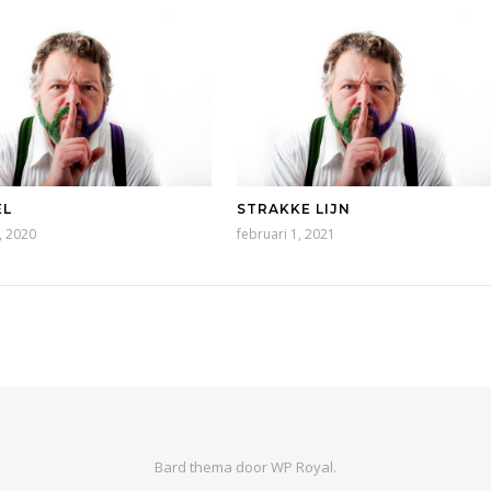
EL
STRAKKE LIJN
, 2020
februari 1, 2021
Bard thema door
WP Royal
.